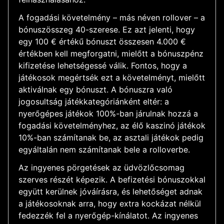
A fogadási követelmény – más néven rollover – a
bónuszösszeg 40-szerese. Ez azt jelenti, hogy
egy 100 € értékű bónuszt összesen 4.000 €
értékben kell megforgatni, mielőtt a bónuszpénz
kifizetése lehetségessé válik. Fontos, hogy a
játékosok megértsék ezt a követelményt, mielőtt
aktiválnak egy bónuszt. A bónuszra való
jogosultság játékkategóriánként eltér: a
nyerőgépes játékok 100%-ban járulnak hozzá a
fogadási követelményhez, az élő kaszinó játékok
10%-ban számítanak be, az asztali játékok pedig
egyáltalán nem számítanak bele a rolloverbe.
Az ingyenes pörgetések az üdvözlőcsomag
szerves részét képezik. A befizetési bónuszokkal
együtt kerülnek jóváírásra, és lehetőséget adnak
a játékosoknak arra, hogy extra kockázat nélkül
fedezzék fel a nyerőgép-kínálatot. Az ingyenes