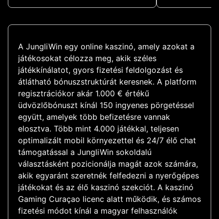
A JungliWin egy online kaszinó, amely azokat a
játékosokat célozza meg, akik széles
játékkínálatot, gyors fizetési feldolgozást és
átlátható bónuszstruktúrát keresnek. A platform
regisztrációkor akár 1.000 € értékű
üdvözlőbónuszt kínál 150 ingyenes pörgetéssel
együtt, amelyek több befizetésre vannak
elosztva. Több mint 4.000 játékkal, teljesen
optimalizált mobil környezettel és 24/7 élő chat
támogatással a JungliWin sokoldalú
választásként pozicionálja magát azok számára,
akik egyaránt szeretnék felfedezni a nyerőgépes
játékokat és az élő kaszinó szekciót. A kaszinó
Gaming Curaçao licenc alatt működik, és számos
fizetési módot kínál a magyar felhasználók