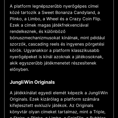
A platform legnépszerűbb nyerőgépes címei
közé tartozik a Sweet Bonanza Candyland, a
Plinko, a Limbo, a Wheel és a Crazy Coin Flip.
Ezek a címek magas játékfrekvenciával
rendelkeznek, és különböző
bónuszmechanizmusokat kínálnak, mint például
szorzók, cascading reels és ingyenes pörgetési
körök. Ugyanakkor a platform klasszikusabb
nyerőgépeket is kínál azoknak a játékosoknak,
akik egyszerűbb játékmenetet részesítenek
előnyben.
JungliWin Originals
A játékkínálat egyedi elemét képezik a JungliWin
Originals. Ezek kizárólag a platform számára
kifejlesztett exkluzív játékok. Az Originals
könyvtár olyan címeket tartalmaz, mint a Triple,
a Stairs, a Plinko, a Limbo, a CoinFlip, a Bubbles,