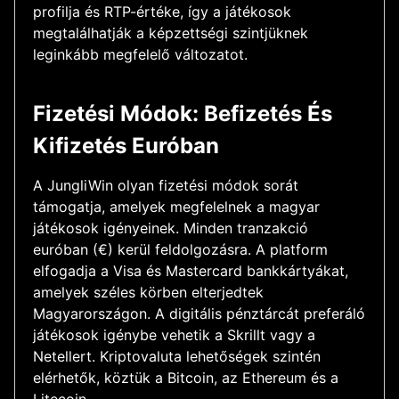
profilja és RTP-értéke, így a játékosok
megtalálhatják a képzettségi szintjüknek
leginkább megfelelő változatot.
Fizetési Módok: Befizetés És
Kifizetés Euróban
A JungliWin olyan fizetési módok sorát
támogatja, amelyek megfelelnek a magyar
játékosok igényeinek. Minden tranzakció
euróban (€) kerül feldolgozásra. A platform
elfogadja a Visa és Mastercard bankkártyákat,
amelyek széles körben elterjedtek
Magyarországon. A digitális pénztárcát preferáló
játékosok igénybe vehetik a Skrillt vagy a
Netellert. Kriptovaluta lehetőségek szintén
elérhetők, köztük a Bitcoin, az Ethereum és a
Litecoin.