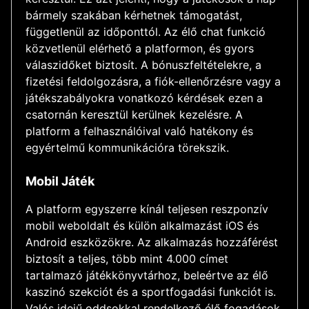
bármely szakában kérhetnek támogatást,
függetlenül az időponttól. Az élő chat funkció
közvetlenül elérhető a platformon, és gyors
válaszidőket biztosít. A bónuszfeltételekre, a
fizetési feldolgozásra, a fiók-ellenőrzésre vagy a
játékszabályokra vonatkozó kérdések ezen a
csatornán keresztül kerülnek kezelésre. A
platform a felhasználóival való hatékony és
egyértelmű kommunikációra törekszik.
Mobil Játék
A platform egyszerre kínál teljesen reszponzív
mobil weboldalt és külön alkalmazást iOS és
Android eszközökre. Az alkalmazás hozzáférést
biztosít a teljes, több mint 4.000 címet
tartalmazó játékkönyvtárhoz, beleértve az élő
kaszinó szekciót és a sportfogadási funkciót is.
Valós idejű oddsokkal rendelkező élő fogadások