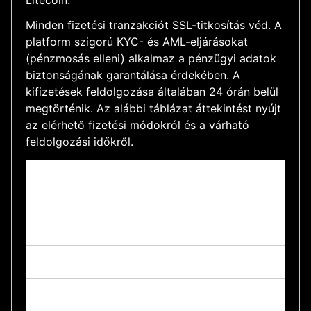
Minden fizetési tranzakciót SSL-titkosítás véd. A
platform szigorú KYC- és AML-eljárásokat
(pénzmosás elleni) alkalmaz a pénzügyi adatok
biztonságának garantálása érdekében. A
kifizetések feldolgozása általában 24 órán belül
megtörténik. Az alábbi táblázat áttekintést nyújt
az elérhető fizetési módokról és a várható
feldolgozási időkről.
Módszer
Típus
Feldolgozási
idő
Visa
Bankkártya
~24 óra
Mastercard
Bankkártya
~24 óra
Skrill
Digitális
~24 óra