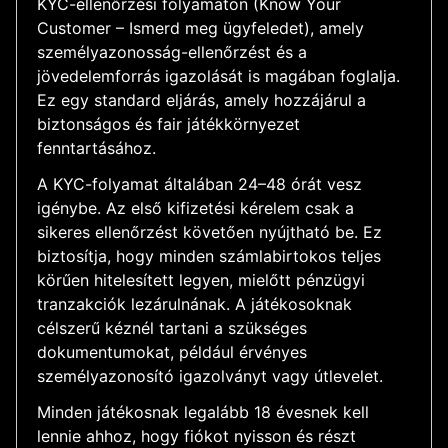
KYC-ellenőrzési folyamaton (Know Your
Customer – Ismerd meg ügyfeledet), amely
személyazonosság-ellenőrzést és a
jövedelemforrás igazolását is magában foglalja.
Ez egy standard eljárás, amely hozzájárul a
biztonságos és fair játékkörnyezet
fenntartásához.
A KYC-folyamat általában 24–48 órát vesz
igénybe. Az első kifizetési kérelem csak a
sikeres ellenőrzést követően nyújtható be. Ez
biztosítja, hogy minden számlabirtokos teljes
körűen hitelesített legyen, mielőtt pénzügyi
tranzakciók lezárulnának. A játékosoknak
célszerű kéznél tartani a szükséges
dokumentumokat, például érvényes
személyazonosító igazolványt vagy útlevelet.
Minden játékosnak legalább 18 évesnek kell
lennie ahhoz, hogy fiókot nyisson és részt