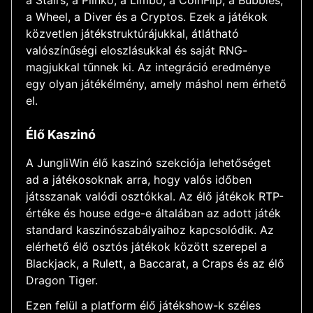
a Wheel, a Diver és a Cryptos. Ezek a játékok
közvetlen játékstruktúrájukkal, átlátható
valószínűségi eloszlásukkal és saját RNG-
magjukkal tűnnek ki. Az integráció eredménye
egy olyan játékélmény, amely máshol nem érhető
el.
Élő Kaszinó
A JungliWin élő kaszinó szekciója lehetőséget
ad a játékosoknak arra, hogy valós időben
játsszanak valódi osztókkal. Az élő játékok RTP-
értéke és house edge-e általában az adott játék
standard kaszinószabályaihoz kapcsolódik. Az
elérhető élő osztós játékok között szerepel a
Blackjack, a Rulett, a Baccarat, a Craps és az élő
Dragon Tiger.
Ezen felül a platform élő játékshow-k széles