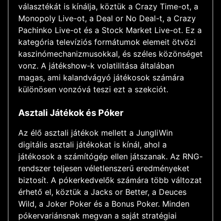
választékát is kínálja, köztük a Crazy Time-ot, a
Monopoly Live-ot, a Deal or No Deal-t, a Crazy
Pachinko Live-ot és a Stock Market Live-ot. Ez a
kategória televíziós formátumok elemeit ötvözi
kaszinómechanizmusokkal, és széles közönséget
vonz. A játékshow-k volatilitása általában
magas, ami kalandvágyó játékosok számára
különösen vonzóvá teszi ezt a szekciót.
Asztali Játékok és Póker
Az élő asztali játékok mellett a JungliWin
digitális asztali játékokat is kínál, ahol a
játékosok a számítógép ellen játszanak. Az RNG-
rendszer teljesen véletlenszerű eredményeket
biztosít. A pókerkedvelők számára több változat
érhető el, köztük a Jacks or Better, a Deuces
Wild, a Joker Poker és a Bonus Poker. Minden
pókervariánsnak megvan a saját stratégiai